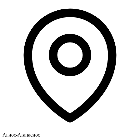
Агиос-Атанасиос