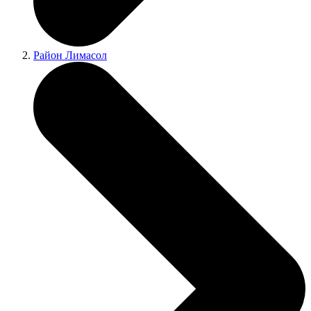
Район Лимасол