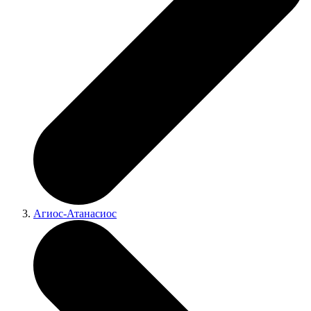
Агиос-Атанасиос