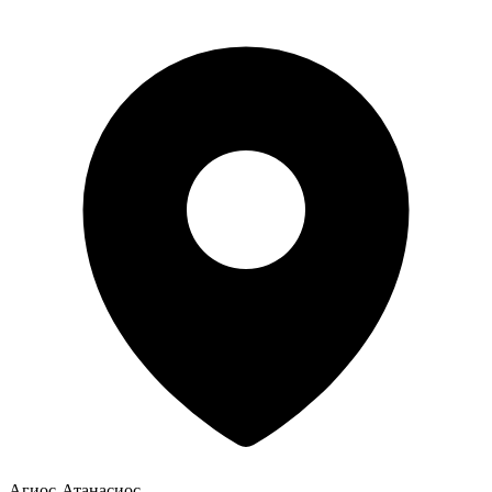
Агиос-Атанасиос