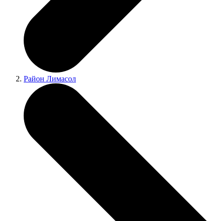
Район Лимасол