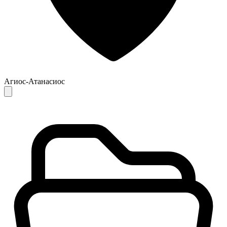
Агиос-Атанасиос