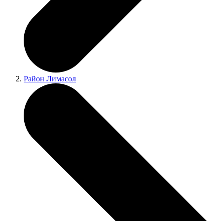
Район Лимасол