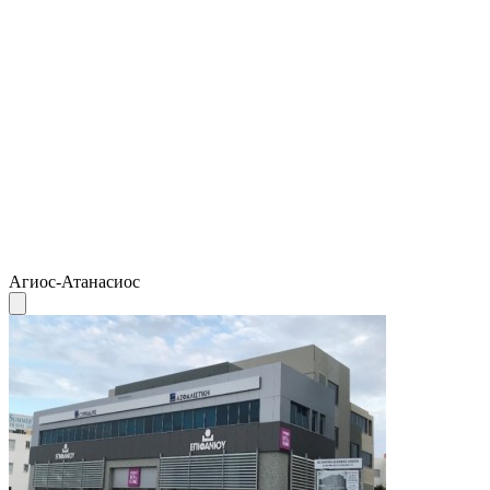
Агиос-Атанасиос