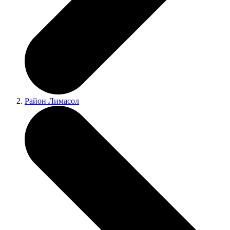
Район Лимасол