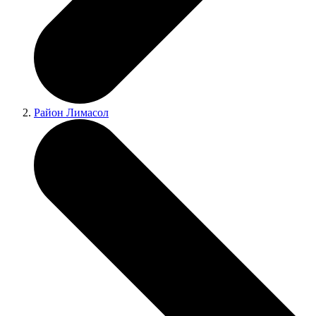
Район Лимасол