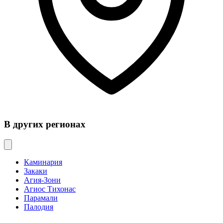
В других регионах
Каминария
Закаки
Агия-Зони
Агиос Тихонас
Парамали
Палодия