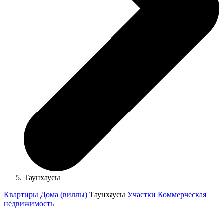
Таунхаусы
Квартиры
Дома (виллы)
Таунхаусы
Участки
Коммерческая
недвижимость