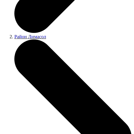
Район Лимасол