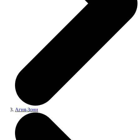
Агия-Зони