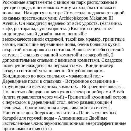
Роскошные апартаменты с видом на парк расположены в
центре города, в нескольких минутах ходьбы от пляжа и
зоопарка . Находятся в центре Лимассола, недалеко от одной
из самых престижных улиц Archiepiskopou Makariou III
Avenue. Он находится недалеко от всех удобств. (магазины,
кафе, рестораны, супермаркеты. ) Квартира предлагает
индивидуальный дизайн, выполненный с
высококачественной отделкой, такой как мрамор, гранитные
камни, настоящие деревянные полы, очень большая кухня
открытой планировки и гостиная. Включает в себя гостевой
санузел, 1 спальня с ванной комнатой и гардеробной, 2
дополнительные спальни с ванными комнатами. Складское
помещение находится на первом этаже. - Кондиционер
воздуха гостиной установленный трубопроводом -
Кондиционер во всех спальнях - мраморный пол -
Деревянные полы в спальнях - Встроенное освещение в -
струи воды во всех ванных комнатах. - Встроенные шкафы -
Полностью оборудованная кухня с электроприборами Bosch
(плита управляется через wi-fi) - Гранитный кухонный остров,
с переходом в деревянный стол, легко размещающий 4
человека. - бронированная дверь - аварийная система -
Настенные дизайнерские смесители - Панель солнечных
батарей для горячей воды - Алюминиевые Двойные
Застекленные Окна: звукоизоляционный энергоэффективные
противомоскитная сетка