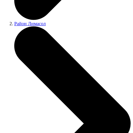
Район Лимасол