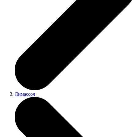
Лимассол