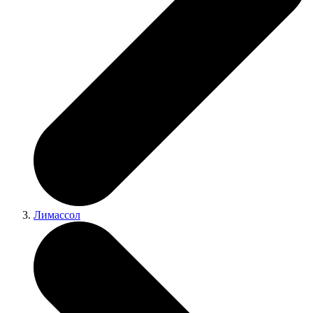
Лимассол