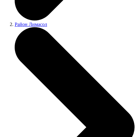
Район Лимасол