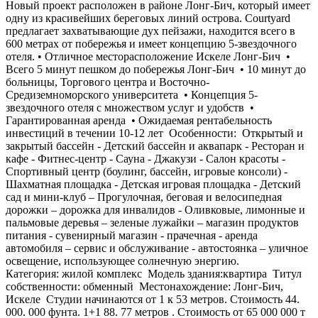
Новый проект расположен в районе Лонг-Бич, который имеет
одну из красивейших береговых линий острова. Courtyard
предлагает захватывающие дух пейзажи, находится всего в
600 метрах от побережья и имеет концепцию 5-звездочного
отеля. • Отличное месторасположение Искеле Лонг-Бич •
Всего 5 минут пешком до побережья Лонг-Бич • 10 минут до
больницы, Торгового центра и Восточно-
Средиземноморского университета • Концепция 5-
звездочного отеля с множеством услуг и удобств •
Гарантированная аренда • Ожидаемая рентабельность
инвестиций в течении 10-12 лет Особенности: Открытый и
закрытый бассейн - Детский бассейн и аквапарк - Ресторан и
кафе - Фитнес-центр - Сауна - Джакузи - Салон красоты -
Спортивный центр (боулинг, бассейн, игровые консоли) -
Шахматная площадка - Детская игровая площадка - Детский
сад и мини-клуб – Прогулочная, беговая и велосипедная
дорожки – дорожка для инвалидов - Оливковые, лимонные и
пальмовые деревья – зеленые лужайки – магазин продуктов
питания - сувенирный магазин - прачечная - аренда
автомобиля – сервис и обслуживание - автостоянка – уличное
освещение, использующее солнечную энергию.
Категория: жилой комплекс Модель здания:квартира Титул
собственности: обменный Местонахождение: Лонг-Бич,
Искеле Студии начинаются от 1 к 53 метров. Стоимость 44.
000. 000 фунта. 1+1 88. 77 метров . Стоимость от 65 000 000 т