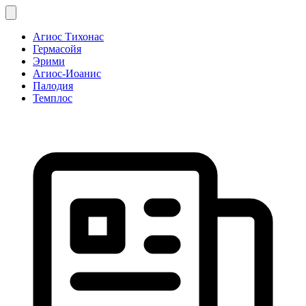
Агиос Тихонас
Гермасойя
Эрими
Агиос-Иоанис
Палодия
Темплос