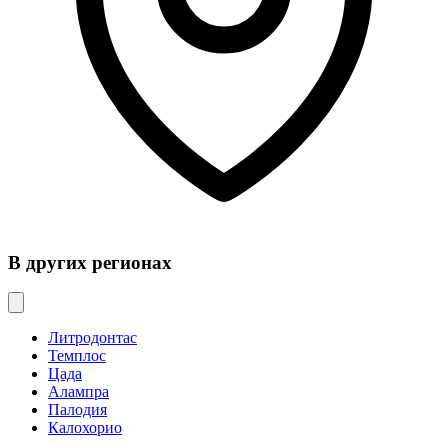
В других регионах
Литродонтас
Темплос
Цада
Алампра
Палодия
Калохорио