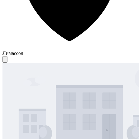
Лимассол