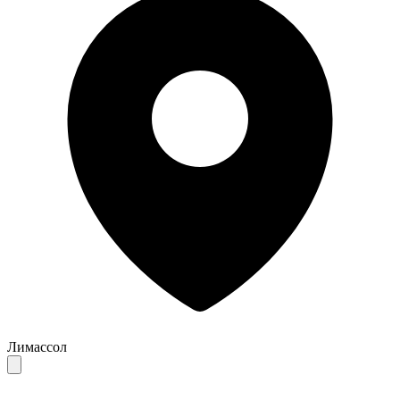
Лимассол