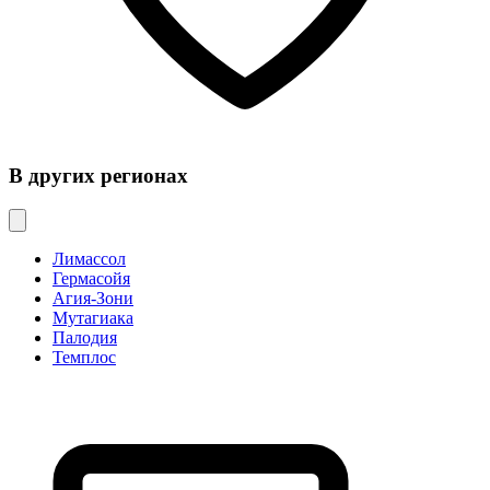
В других регионах
Лимассол
Гермасойя
Агия-Зони
Мутагиака
Палодия
Темплос