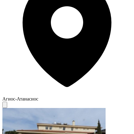
Агиос-Атанасиос