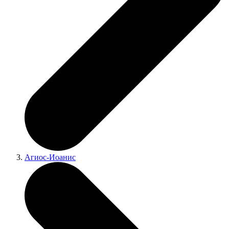
Агиос-Иоанис