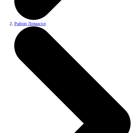
Район Лимасол