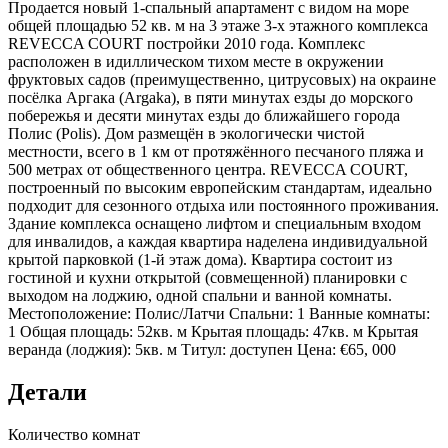
Продается новый 1-спальный апартамент с видом на море
общей площадью 52 кв. м на 3 этаже 3-х этажного комплекса
REVECCA COURT постройки 2010 года. Комплекс
расположен в идиллическом тихом месте в окружении
фруктовых садов (преимущественно, цитрусовых) на окраине
посёлка Аргака (Argaka), в пяти минутах езды до морского
побережья и десяти минутах езды до ближайшего города
Полис (Polis). Дом размещён в экологически чистой
местности, всего в 1 км от протяжённого песчаного пляжа и
500 метрах от общественного центра. REVECCA COURT,
построенный по высоким европейским стандартам, идеально
подходит для сезонного отдыха или постоянного проживания.
Здание комплекса оснащено лифтом и специальным входом
для инвалидов, а каждая квартира наделена индивидуальной
крытой парковкой (1-й этаж дома). Квартира состоит из
гостиной и кухни открытой (совмещенной) планировки с
выходом на лоджию, одной спальни и ванной комнаты.
Местоположение: Полис/Латчи Спальни: 1 Ванные комнаты:
1 Общая площадь: 52кв. м Крытая площадь: 47кв. м Крытая
веранда (лоджия): 5кв. м Титул: доступен Цена: €65, 000
Детали
Количество комнат