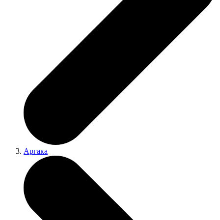
Аргака