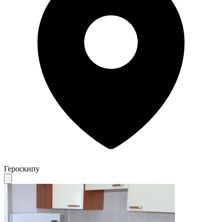
Героскипу