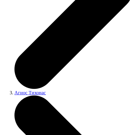
Агиос Тихонас