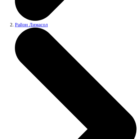
Район Лимасол