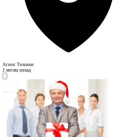
Агиос Тихонас
1 месяц назад